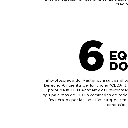
crédit
6
EQ
DO
El profesorado del Máster es a su vez el 
Derecho Ambiental de Tarragona (CEDAT), ads
parte de la IUCN Academy of Environmen
agrupa a más de 180 universidades de todo 
financiados por la Comisión europea (en
dimensión 