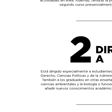
actividades en línea. Además, tendrás la p
segundo curso presencialment
2
DI
A
Está dirigido especialmente a estudiantes
Derecho, Ciencias Políticas y de la Admin
También a los graduados en otras enseñan
ciencias ambientales y la biología o func
añadir nuevos conocimientos académicos