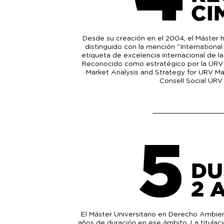
CI
Desde su creación en el 2004, el Máster 
distinguido con la mención "Internation
etiqueta de excelencia internacional de 
Reconocido como estratégico por la URV e
Market Analysis and Strategy for URV Ma
Consell Social URV
5
DU
2 
El Máster Universitario en Derecho Ambie
años de duración en ese ámbito. La titulac