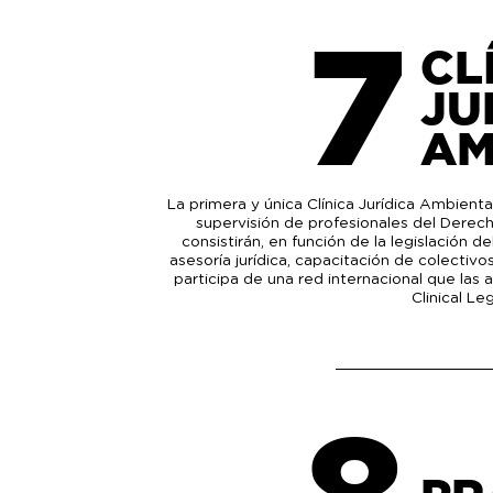
7
CL
JU
AM
La primera y única Clínica Jurídica Ambienta
supervisión de profesionales del Derech
consistirán, en función de la legislación d
asesoría jurídica, capacitación de colectivos
participa de una red internacional que las
Clinical Le
8