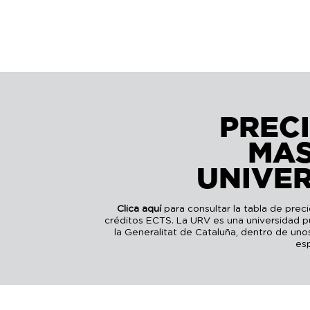
PREC
MA
UNIVER
Clica aquí
para consultar la tabla de preci
créditos ECTS. La URV es una universidad púb
la Generalitat de Cataluña, dentro de uno
esp