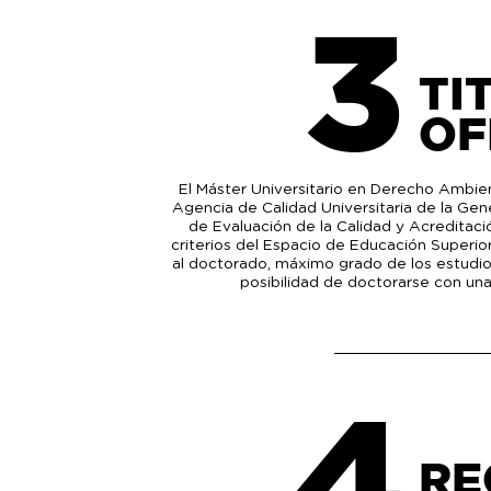
3
TI
OF
El Máster Universitario en Derecho Ambient
Agencia de Calidad Universitaria de la Gen
de Evaluación de la Calidad y Acreditac
criterios del Espacio de Educación Superio
al doctorado, máximo grado de los estudio
posibilidad de doctorarse con un
4
RE