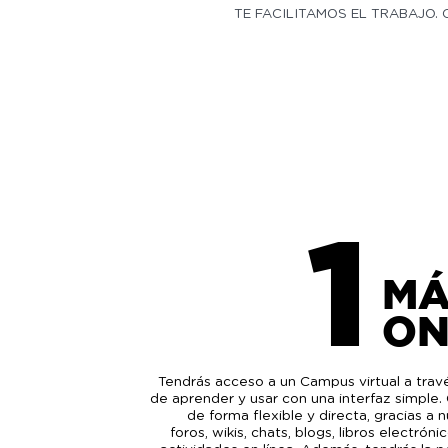
TE FACILITAMOS EL TRABAJO. 
1
MÁ
ON
Tendrás acceso a un Campus virtual a trav
de aprender y usar con una interfaz simple.
de forma flexible y directa, gracias a
foros, wikis, chats, blogs, libros electró