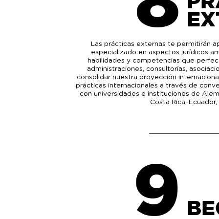
PR
EX
Las prácticas externas te permitirán a
especializado en aspectos jurídicos am
habilidades y competencias que perfecc
administraciones, consultorías, asociaci
consolidar nuestra proyección internacion
prácticas internacionales a través de conv
con universidades e instituciones de Alem
Costa Rica, Ecuador,
9
BE